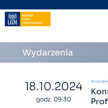
Nawigacja
na
skróty
Wydarzenia
18.10.2024
Strona głó
Kon
godz. 09:30
Prof