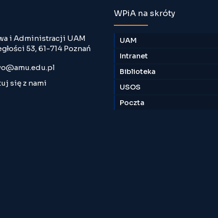
WPiA na skróty
wa i Administracji UAM
UAM
egłości 53, 61-714 Poznań
Intranet
o@amu.edu.pl
Biblioteka
uj się z nami
USOS
Poczta