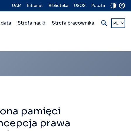
A
UAM
Intranet
Biblioteka
USOS
Poczta
Wybierz
ydata
Strefa nauki
Strefa pracownika
język
ona pamięci
oncepcja prawa