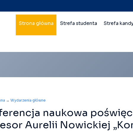
Nawigacja
Strona główna
Strefa studenta
Strefa kand
główna
wielopoziomowa
wna
→
Wydarzenia główne
ferencja naukowa poświęc
esor Aurelii Nowickiej „K