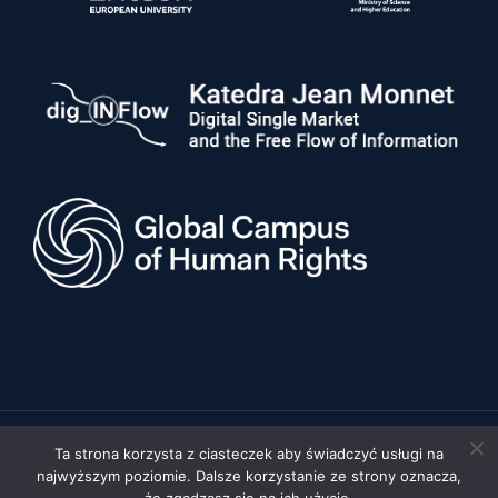
Ta strona korzysta z ciasteczek aby świadczyć usługi na
© 2026 Uniwersytet im. Adama Mickiewicza w Poznaniu, Wydział
najwyższym poziomie. Dalsze korzystanie ze strony oznacza,
Prawa i Administracji •
Polityka prywatności
•
Deklaracja
dostępności