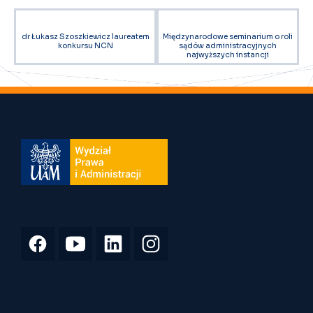
dr Łukasz Szoszkiewicz laureatem
Międzynarodowe seminarium o roli
konkursu NCN
sądów administracyjnych
najwyższych instancji