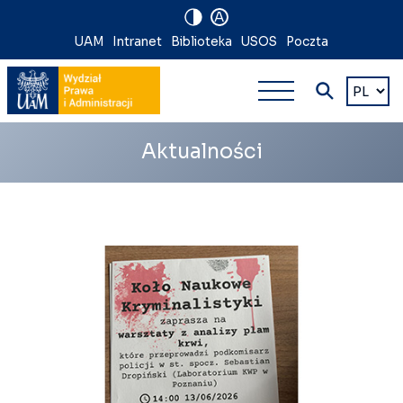
A
Nawigacja
UAM
Intranet
Biblioteka
USOS
Poczta
Nawigacj
na
Wybierz
język
główna
skróty
wielopoz
Aktualności