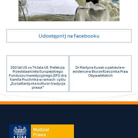
Udostępnij na Facebooku
250 lat US vs 74 lata UE. Prelekcja
Dr Martyna Kusak o pakiecie e-
Przedstawiciela Europejskiego
evidence w Biurze Rzecznika Praw
Funduszu Inwestycyjnego (EFI) dra
Obywatelskich
Kamila Pruchnika w ramach cyklu
„Euroatlantycka kultura i tradycja
prawa”