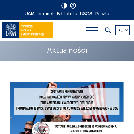
A
Nawigacja
UAM
Intranet
Biblioteka
USOS
Poczta
Nawigacj
na
Wybierz
język
główna
skróty
wielopoz
Aktualności