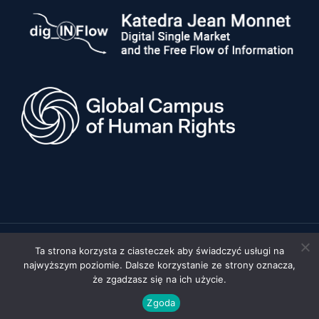
Ta strona korzysta z ciasteczek aby świadczyć usługi na
© 2026 Uniwersytet im. Adama Mickiewicza w Poznaniu, Wydział
najwyższym poziomie. Dalsze korzystanie ze strony oznacza,
Prawa i Administracji •
Polityka prywatności
•
Deklaracja
dostępności
że zgadzasz się na ich użycie.
Realizacja:
FYD STUDIO
Zgoda