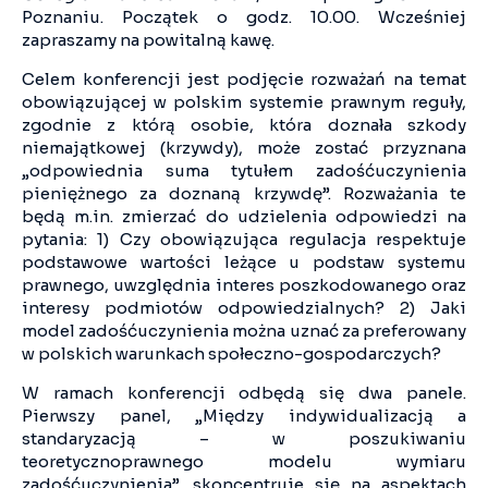
Poznaniu. Początek o godz. 10.00. Wcześniej
zapraszamy na powitalną kawę.
Celem konferencji jest podjęcie rozważań na temat
obowiązującej w polskim systemie prawnym reguły,
zgodnie z którą osobie, która doznała szkody
niemajątkowej (krzywdy), może zostać przyznana
„odpowiednia suma tytułem zadośćuczynienia
pieniężnego za doznaną krzywdę”. Rozważania te
będą m.in. zmierzać do udzielenia odpowiedzi na
pytania: 1) Czy obowiązująca regulacja respektuje
podstawowe wartości leżące u podstaw systemu
prawnego, uwzględnia interes poszkodowanego oraz
interesy podmiotów odpowiedzialnych? 2) Jaki
model zadośćuczynienia można uznać za preferowany
w polskich warunkach społeczno-gospodarczych?
W ramach konferencji odbędą się dwa panele.
Pierwszy panel, „Między indywidualizacją a
standaryzacją – w poszukiwaniu
teoretycznoprawnego modelu wymiaru
zadośćuczynienia”, skoncentruje się na aspektach