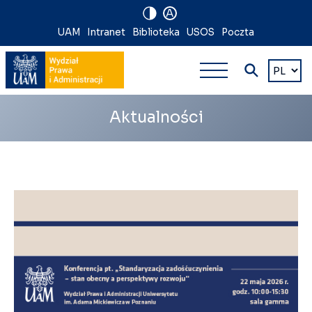
A
Nawigacja
UAM
Intranet
Biblioteka
USOS
Poczta
Nawigacj
na
Wybierz
język
główna
skróty
wielopoz
Aktualności